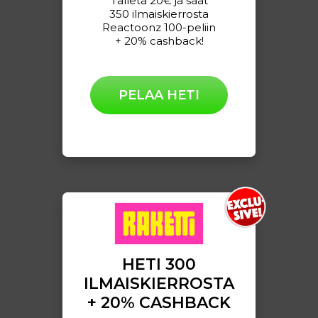
Talleta 20€ ja saat
350 ilmaiskierrosta
Reactoonz 100-peliin
+ 20% cashback!
PELAA HETI
HETI 300
ILMAISKIERROSTA
+ 20% CASHBACK