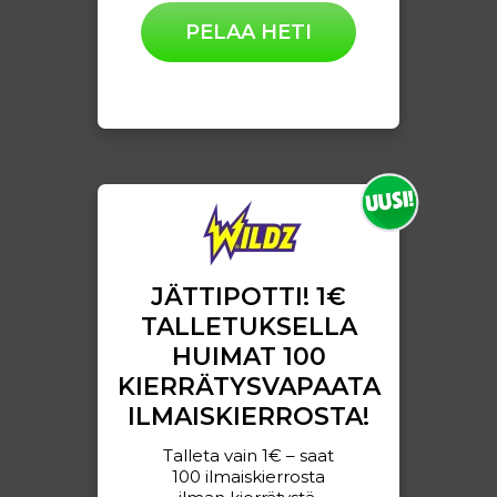
PELAA HETI
JÄTTIPOTTI! 1€
TALLETUKSELLA
HUIMAT 100
KIERRÄTYSVAPAATA
ILMAISKIERROSTA!
Talleta vain 1€ – saat
100 ilmaiskierrosta