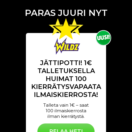
PARAS JUURI NYT
JÄTTIPOTTI! 1€
TALLETUKSELLA
HUIMAT 100
KIERRÄTYSVAPAATA
ILMAISKIERROSTA!
Talleta vain 1€ – saat
100 ilmaiskierrosta
ilman kierrätystä.
PELAA HETI