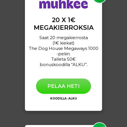
20 X 1€
MEGAKIERROKSIA
Saat 20 megakierrosta
(1€ kiekat)
The Dog House Megaways 1000
-peliin.
Talleta 50€
bonuskoodilla “ALKU”.
PELAA HETI
KOODILLA: ALKU