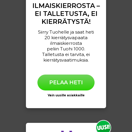
ILMAISKIERROSTA –
EI TALLETUSTA, EI
KIERRÄTYSTÄ!
Siirry Tuohelle ja saat heti
20 kierrätysvapaata
ilmaiskierrosta
peliin Tuohi 1000.
Talletusta ei tarvita, ei
kierrätysvaatimuksia.
PELAA HETI
Vain uusille asiakkaille