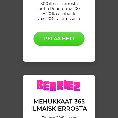
300 ilmaiskierrosta
peliin Reactoonz 100
+ 20% cashback
vain 20€ talletuksella!
PELAA HETI
MEHUKKAAT 365
ILMAISKIERROSTA
Talleta 20€ – saat