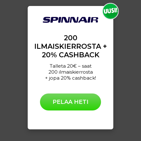
200
ILMAISKIERROSTA +
20% CASHBACK
Talleta 20€ – saat
200 ilmaiskierrosta
+ jopa 20% cashback!
PELAA HETI