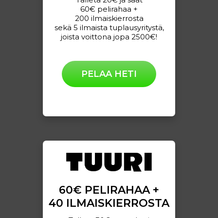
60€ pelirahaa +
200 ilmaiskierrosta
sekä 5 ilmaista tuplausyritystä,
joista voittona jopa 2500€!
PELAA HETI
60€ PELIRAHAA +
40 ILMAISKIERROSTA