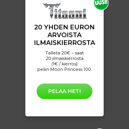
20 YHDEN EURON
ARVOISTA
ILMAISKIERROSTA
Talleta 20€ – saat
20 ilmaiskierrosta
(1€ / kierros)
peliin Moon Princess 100.
PELAA HETI