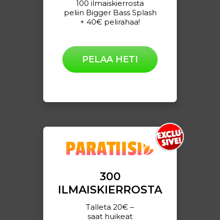
100 ilmaiskierrosta
peliin Bigger Bass Splash
+ 40€ pelirahaa!
PELAA HETI
300
ILMAISKIERROSTA
Talleta 20€ –
saat huikeat