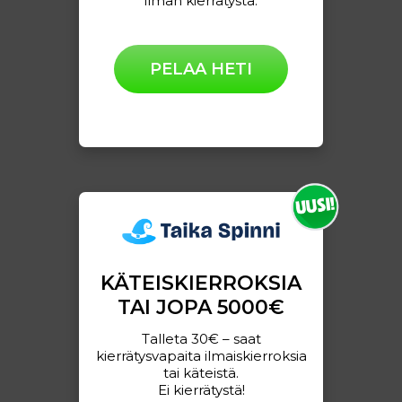
ilman kierrätystä.
PELAA HETI
KÄTEISKIERROKSIA
TAI JOPA 5000€
Talleta 30€ – saat
kierrätysvapaita ilmaiskierroksia
tai käteistä.
Ei kierrätystä!