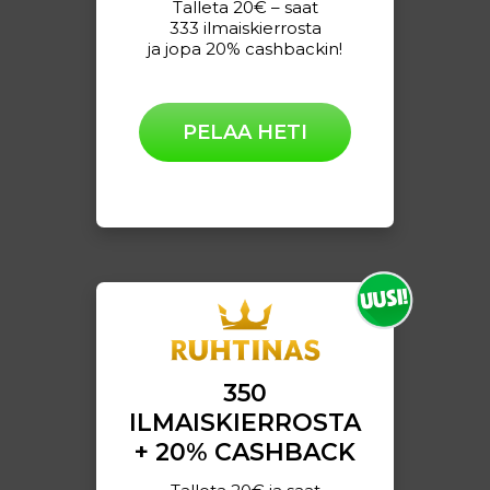
Talleta 20€ – saat
333 ilmaiskierrosta
ja jopa 20% cashbackin!
PELAA HETI
350
ILMAISKIERROSTA
+ 20% CASHBACK