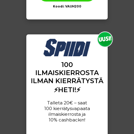
Koodi: VAUH200
100
ILMAISKIERROSTA
ILMAN KIERRÄTYSTÄ
⚡️HETI!⚡️
Talleta 20€ – saat
100 kierrätysvapaata
ilmaiskierrosta ja
10% cashbackin!